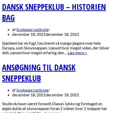
DANSK SNEPPEKLUB – HISTORIEN
BAG
af
Scolopax rusticola
december 18, 2021
december 18, 2021
Sjældent har en fugl, fascineret så mange jægere over hele
Europa, som Skovsneppen. Uanset hvor meget viden, der bliver
Dansk
delt, uanset hvor meget erfaring den…
Læs mere »
Sneppeklub
–
ANSØGNING TIL DANSK
Historien
bag
SNEPPEKLUB
af
Scolopax rusticola
december 18, 2021
december 18, 2021
Skulle du have været forundt Diana’s lykke og foretaget en
ægte duble af skovsneppen foran 2 vidner, hvor 2 snepper har
Ansøgning