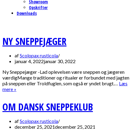
Showroom
Opskrifter
Downloads
NY SNEPPEJÆGER
af
Scolopax rusticola
januar 4, 2022
januar 30, 2022
Ny Sneppejæger -Lad oplevelsen være sneppen og jægeren
værdigMange traditioner og ritualer er forbundet med jagten
på sneppen eller Troldfuglen, som også er yndet brugt.…
Læs
Ny
mere »
Sneppejæger
OM DANSK SNEPPEKLUB
af
Scolopax rusticola
december 25, 2021
december 25, 2021