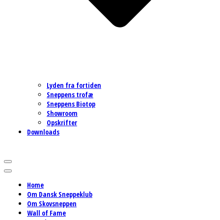
Lyden fra fortiden
Sneppens trofæ
Sneppens Biotop
Showroom
Opskrifter
Downloads
Navigation
menu
Navigation
menu
Home
Om Dansk Sneppeklub
Om Skovsneppen
Wall of Fame