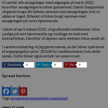
Vi samler alle ansøgninger med udgangen af marts 2022,
hvorefter ansøgningerne bliver gennemset, Dansk Sneppeklub
vil gerne bruge dit billede sammen med ansøgningen, hvis et
sådan er taget. Billedet vil blive brugt sammen med
ansøgningen på vores hjemmeside.
I løbet af april måned 2022, vil godkendte medlemmer blive
synlige på vore hjemmeside og modtage en mail med
bekræftelsen. Herefter vil diplom samt emblem blive sendt ud.
I samme ombæring vil jeg gerne nævne, at der bliver opkrævet
et engangsgebyr på kr. 350,00 for medlemskabet, hvis dette
opnås. Dette bliver også omtalt i en senere mail.
Facebook
0
Tweet
0
Pin
0
Spread the love
Tags:
ansøgning
sneppeduble sneppejagt
SKRIV ET SVAR