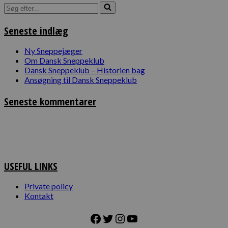
Søg
efter...
Seneste indlæg
Ny Sneppejæger
Om Dansk Sneppeklub
Dansk Sneppeklub – Historien bag
Ansøgning til Dansk Sneppeklub
Seneste kommentarer
USEFUL LINKS
Private policy
Kontakt
Facebook
Twitter
Instagram
YouTube