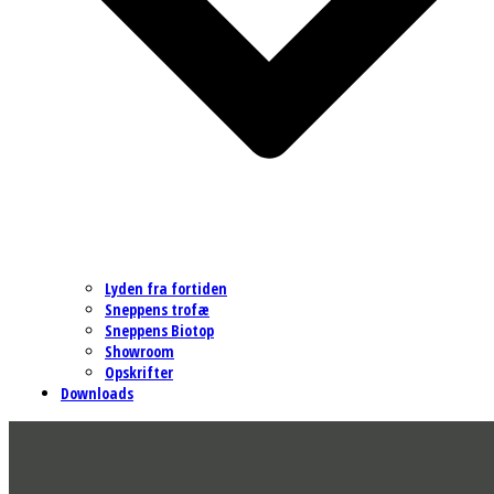
Lyden fra fortiden
Sneppens trofæ
Sneppens Biotop
Showroom
Opskrifter
Downloads