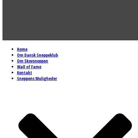
Home
Om Dansk Sneppeklub
Om Skovsneppen
Wall of Fame
Kontakt
Sneppens Muligheder