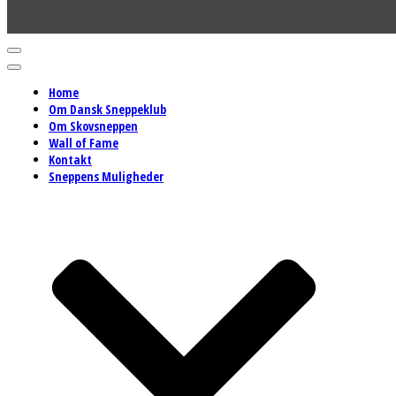
Navigation
menu
Navigation
menu
Home
Om Dansk Sneppeklub
Om Skovsneppen
Wall of Fame
Kontakt
Sneppens Muligheder