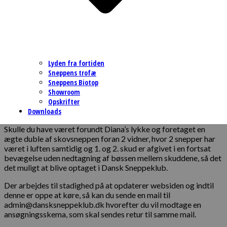
Lyden fra fortiden
Sneppens trofæ
Sneppens Biotop
Showroom
Opskrifter
Downloads
Skulle du have været forundt Diana’s lykke og foretaget en
ægte duble af skovsneppen foran 2 vidner, hvor 2 snepper har
været i luften samtidig og 1. og 2. skud er afgivet i en fortsat
bevægelse uden nedtagning af bøssen mellem skuddene, så det
det muligt at blive optaget i Dansk Sneppeklub.
Der arbejdes til stadighed på at opdaterer websiden og indtil
denne er oppe at køre, så kan du sende en mail til
admin@dansksneppeklub.dk hvorefter du vil modtage en
ansøgningsskema, som skal sendes retur til samme mail.